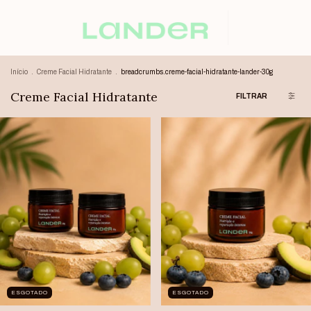
Início
.
Creme Facial Hidratante
.
breadcrumbs.creme-facial-hidratante-lander-30g
Creme Facial Hidratante
FILTRAR
ESGOTADO
ESGOTADO